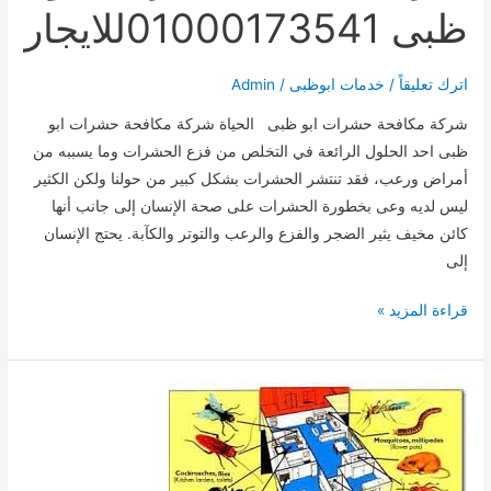
ظبى 01000173541للايجار
اترك تعليقاً
/
خدمات ابوظبى
/
Admin
شركة مكافحة حشرات ابو ظبى الحياة شركة مكافحة حشرات ابو
ظبى احد الحلول الرائعة في التخلص من فزع الحشرات وما يسببه من
أمراض ورعب، فقد تنتشر الحشرات بشكل كبير من حولنا ولكن الكثير
ليس لديه وعى بخطورة الحشرات على صحة الإنسان إلى جانب أنها
كائن مخيف يثير الضجر والفزع والرعب والتوتر والكآبة. يحتج الإنسان
إلى
شركة
قراءة المزيد »
مكافحة
حشرات
ابو
ظبى
01000173541للايجار