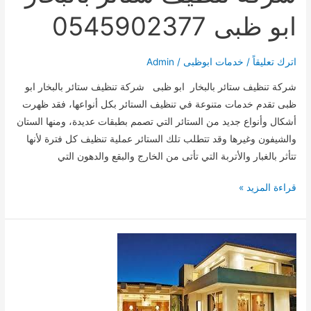
ابو ظبى 0545902377
اترك تعليقاً
/
خدمات ابوظبى
/
Admin
شركة تنظيف ستائر بالبخار ابو ظبى شركة تنظيف ستائر بالبخار ابو
ظبى تقدم خدمات متنوعة في تنظيف الستائر بكل أنواعها، فقد ظهرت
أشكال وأنواع جديد من الستائر التي تصمم بطبقات عديدة، ومنها الستان
والشيفون وغيرها وقد تتطلب تلك الستائر عملية تنظيف كل فترة لأنها
تتأثر بالغبار والأتربة التي تأتى من الخارج والبقع والدهون التي
شركة
قراءة المزيد »
تنظيف
ستائر
بالبخار
ابو
ظبى
0545902377