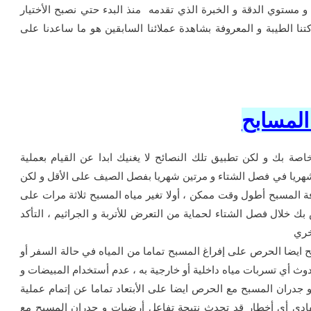
و مستوي الدقة و الخبرة الذي تقدمه منذ البدء حتي نصبح الأختيار
تنا الطيبة و المعروفة بشاهدة عملائنا السابقين هو ما ساعدنا على
لمسابح
صة بك و لكن تطبيق تلك النصائح لا يغنيك ابدا عن القيام بعملية
ريا في فصل الشتاء و مرتين شهريا بفصل الصيف على الأقل و لكن
 المسبح أطول وقت ممكن ، أولا تغير مياه المسبح ثلاثة مرات على
 خلال فصل الشتاء لحماية من التعرض للأتربة و الجراثيم ، التأكد
خري
يضا الحرص على إفراغ المسبح تماما من المياه في حالة السفر أو
وث أي تسربات مياه داخلية أو خارجية به ، عدم أستخدام المبيضات و
جدران المسبح مع الحرص ايضا على الأبتعاد تماما عن إتمام عملية
دي أي أخطار قد تحدث نتيجة تفاعل أرضيات و جدران المسبح مع