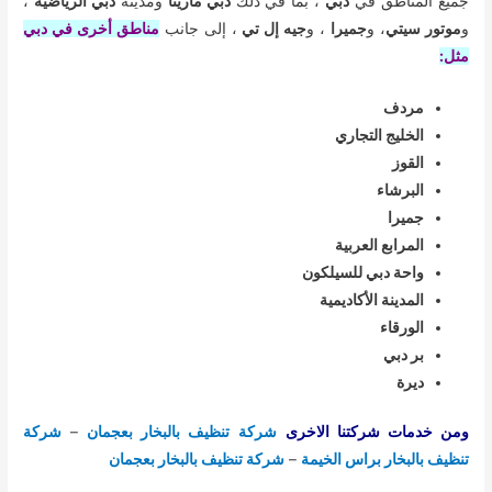
جميع المناطق في
دبي
، بما في ذلك
دبي مارينا
ومدينة
دبي الرياضية
،
و
موتور سيتي
، و
جميرا
، و
جيه إل تي
، إلى جانب
مناطق أخرى في دبي
مثل:
مردف
الخليج التجاري
القوز
البرشاء
جميرا
المرابع العربية
واحة دبي للسيلكون
المدينة الأكاديمية
الورقاء
بر دبي
ديرة
ومن خدمات شركتنا الاخرى
شركة تنظيف بالبخار بعجمان
–
شركة
تنظيف بالبخار براس الخيمة
–
شركة تنظيف بالبخار بعجمان