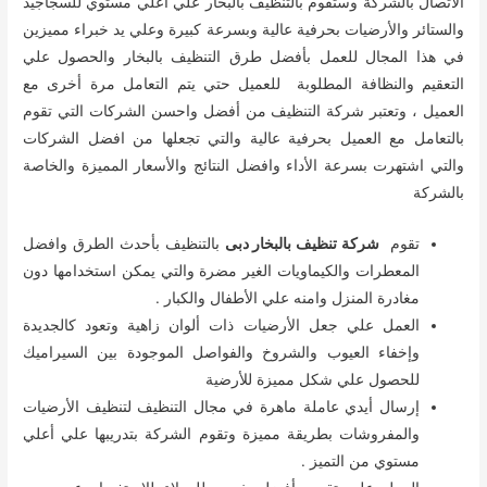
الاتصال بالشركة وستقوم بالتنظيف بالبخار علي أعلي مستوي للسجاجيد
والستائر والأرضيات بحرفية عالية وبسرعة كبيرة وعلي يد خبراء مميزين
في هذا المجال للعمل بأفضل طرق التنظيف بالبخار والحصول علي
التعقيم والنظافة المطلوبة للعميل حتي يتم التعامل مرة أخرى مع
العميل ، وتعتبر شركة التنظيف من أفضل واحسن الشركات التي تقوم
بالتعامل مع العميل بحرفية عالية والتي تجعلها من افضل الشركات
والتي اشتهرت بسرعة الأداء وافضل النتائج والأسعار المميزة والخاصة
بالشركة
تقوم
شركة تنظيف بالبخار دبى
بالتنظيف بأحدث الطرق وافضل
المعطرات والكيماويات الغير مضرة والتي يمكن استخدامها دون
مغادرة المنزل وامنه علي الأطفال والكبار .
العمل علي جعل الأرضيات ذات ألوان زاهية وتعود كالجديدة
وإخفاء العيوب والشروخ والفواصل الموجودة بين السيراميك
للحصول علي شكل مميزة للأرضية
إرسال أيدي عاملة ماهرة في مجال التنظيف لتنظيف الأرضيات
والمفروشات بطريقة مميزة وتقوم الشركة بتدريبها علي أعلي
مستوي من التميز .