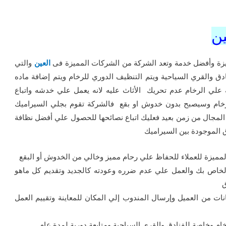
ن
زة وأفضل خدمة وتعد الشركة من الشركات المميزة فى
العين
والتي
ق والقري السياحية ويتم التنظيف الدوري للرخام ويتم إضافة ماده
 علي الرخام عدم تحريك الأثاث عليه لانه يعمل علي خدشه واتباع
لرخام وسيصبح بدون خدوش او بقع فالشركة تقوم بجلي السيراميك
المجال من زمن بعيد فعليك اتباع نصائحها للحصول علي أفضل نظافة
 الموجودة بين السيراميك
مميزة للعملاء للحفاظ علي رحام مميز وخالي من الخدوش أو البقع
الخاص بك والعمل علي عدم ضرره وعودته كالجديد وتقديم كل ماهو
ق
نات من العميل وإرسال المندوب إلي المكان للمعاينة وتقييم العمل
 وخاصة للفنادق والقري السياحية ومتابعة دورية لمدة عام