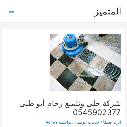
خطي
المتميز
لى
Main
لمحتوى
Menu
شركة جلى وتلميع رخام أبو ظبى
0545902377
اترك تعليقاً
/
خدمات ابوظبى
/ بواسطة
Admin