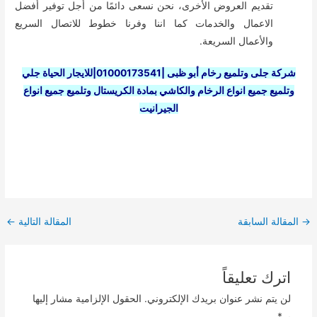
تقديم العروض الأخرى، نحن نسعى دائمًا من أجل توفير أفضل
الاعمال والخدمات كما اننا وفرنا خطوط للاتصال السريع
والأعمال السريعة.
شركة جلى وتلميع رخام أبو ظبى |01000173541|للايجار الحياة
جلي
وتلميع جميع انواع الرخام والكاشي بمادة الكريستال وتلميع جميع انواع
الجيرانيت
Post
→
المقالة السابقة
المقالة التالية
←
navigation
اترك تعليقاً
لن يتم نشر عنوان بريدك الإلكتروني.
الحقول الإلزامية مشار إليها
بـ
*