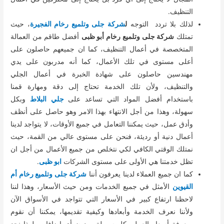
التنظيف.
لذلك بلا تردد التوجه
ل
شركة جلى وتلميع رخام الفجيرة
، حيث
تمتلك
شركة جلى وتلميع رخام أبو ظبى
أفضل طاقم من العمالة
المتخصصة في أعمال التنظيف، كما ان جميعهم حاصلون على
أعلى مستوى في تلك الأعمال، كما أنه مدربون على يدي
مهندسين حاصلون على شهادة الخبرة في أعمال الجلي
والتنظيف، ولأن تلك الخدمة تحتاج إلى دقة ومهارة قمنا
باستخدام أفضل المواد التي تساعد على
جلي البلاط
وبكل
سهولة، وهذا من أجل الانتهاء بهذا الامر وهو حاصل على أنظف
وأدق عمل، حيث يمكننا التعامل في جميع الأوقات، لا يتواجد لدينا
أعمال دنية أو رديئة، فنحن على مستوى عالي من القمة، حيث
نمتلك الوقتي الكافي لكي نتخلص من جميع الأعمال من أجل ان
تظل خدمتنا هي الأولى على مستوى الشركات
ابو ظبى
.
كما ان جميع العملاء لدينا يعرفون أننا
شركة جلى وتلميع رخام أم
القيوين
الأمثل في جميع الخدمات ومن حيث الأسعار، وهذا لننا
لاحظنا ارتفاع كبير في الأسعار التي تتواجد في الأسواق الآن
ولأننا نعرف الخدمة وأبعادها وكيفية تقديمها، يمكننا أن نقوم
بمعرفة أسعار العمل بكل سهولة وبدون أي إضافات، لهذا نجد