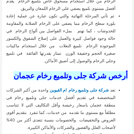
الرخام من خلال استخدام مسحوق خاص بتلميع الرخام يقدم
أفضل مستوى تلميع يضفي على الرخام اللمعان والبريق.
ثم تأتي المرحلة النهائية والتي تكون عبارة عن عملية إعادة
بلورة سطح الرخام مما يضفي على الرخام الصلابة والمقاومة
للخدوشات ، كما تهتم بملء الفواصل بين ألواح الرخام في
حالة وجود فواصل كبيرة والعمل على إصلاح الشقوق والكسور
الموجودة الرخام تلميع النعلات من خلال استخدام ماكينات
صغيرة الحجم وخفيفة الوزن تمتاز بقدرتها الفائقة في تلميع
وجلي الرخام والوصول إلى أضيق الأماكن.
أرخص شركة جلى وتلميع رخام عجمان
تعد
شركة جلى وتلميع رخام ام القيوين
واحدة من أكبر الشركات
المتخصصة في تقديم أفضل خدمات جلى وتلميع رخام في
منطقة عجمان باسعار رخيصة وأقل التكاليف التي لا تتناسب
مطلقاً مع مستوى ما تقدمه من خدمات، كما تنفرد بتقديم أقوى
العروض والتخفيضات والخصومات بنسبة تتعدى أكثر من 40%
لأصحاب الفلل والقصور والشركات والأماكن الكبيرة.