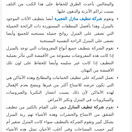
والمجالس بأحدث الطرق للحفاظ على هذا الكنب من التلف
بسبب تراكم الأتربة والدهون عليها
وتقوم
شركة تنظيف منازل الفجيرة
أيضا بتنظيف الأثاث الموجود
بالمنزل وهذا بأفضل المنظفات المستوردة ذات الرائحة الجميلة
التي تضفى على المنزل روائح جميله مستحبه للجميع وأيضا
تضفى على المنزل الراحة النفسية المستحبة
تقوم الشركة بتنظيف جميع أنواع المفروشات التي توجد بالمنزل
إذا كانت هذه المفروشات مصنوعة من الأقمشة التي تتأثر بعملية
التنظيف إذا كانت غير سليمه وأيضا للحفاظ على لون تلك
الأقمشة من البهتان.
تعمل الشركة على تنظيف الحمامات والمطابخ وهذه الأماكن هي
التي تكون عرضه للاتساخ أكثر من غيرها وينصح بعدم الإهمال
لهذه الأماكن لأن ذلك يسبب انتشار البكتريا والفيروسات
والميكروبات في المنزل وتكثر الأمراض
تقوم
شركة تنظيف المنازل دبى
على القيام بالكثير من تنظيف
الشقق من الاتساخ والحشرات وهذه الأشياء تهم ربة المنزل
بشكل كبير وتقوم الشركة بالتنظيف سواء كانت المنزل صغير أم
كبير حسب المساحات وفى أغلب الأحيان تمثل هذه الأشياء