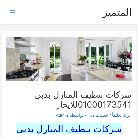
خطي
المتميز
لى
Main
لمحتوى
Menu
شركات تنظيف المنازل بدبى
01000173541للايجار
اترك تعليقاً
/
خدمات دبى
/ بواسطة
Admin
شركات تنظيف المنازل بدبى