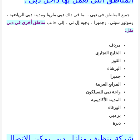
جميع المناطق في
دبي
، بما في ذلك
دبي مارينا
ومدينة
دبي الرياضية
،
و
موتور سيتي
، و
جميرا
، و
جيه إل تي
، إلى جانب
مناطق أخرى في دبي
مثل:
مردف
الخليج التجاري
القوز
البرشاء
جميرا
المرابع العربية
واحة دبي للسيلكون
المدينة الأكاديمية
الورقاء
بر دبي
ديرة
ش
ركة تنظيف منازل دبي يمكن الاتصال