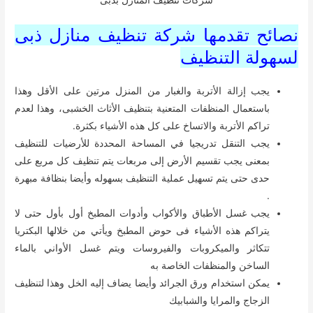
شركات تنظيف المنازل بدبى
نصائح تقدمها شركة تنظيف منازل ذبى
لسهولة التنظيف
يجب إزالة الأتربة والغبار من المنزل مرتين على الأقل وهذا
باستعمال المنظفات المتعنية بتنظيف الأثاث الخشبى، وهذا لعدم
تراكم الأتربة والاتساخ على كل هذه الأشياء بكثرة.
يجب التنقل تدريجيا في المساحة المحددة للأرضيات للتنظيف
بمعنى يجب تقسيم الأرض إلى مربعات يتم تنظيف كل مربع على
حدى حتى يتم تسهيل عملية التنظيف بسهوله وأيضا بنظافة مبهرة
.
يجب غسل الأطباق والأكواب وأدوات المطبخ أول بأول حتى لا
يتراكم هذه الأشياء فى حوض المطبخ ويأتي من خلالها البكتريا
تتكاثر والميكروبات والفيروسات ويتم غسل الأواني بالماء
الساخن والمنظفات الخاصة به
يمكن استخدام ورق الجرائد وأيضا يضاف إليه الخل وهذا لتنظيف
الزجاج والمرايا والشبابيك