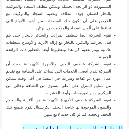
المستوردة ذو الرائحة الجميلة ويمكن تنظيف السجاد والموكيت
بالبخار لضمان جودة النظافة وتعقيم السجاد والموكيت مع
الحرص على أن تكون تلك المنظفات من أجود الأنواع التي
تحافظ على ألوان السجاد والموكيت دون بهتان
تقوم الشركة أيضا بتنظيف المراتب والستائر بالبخار حتى يتم
قتل الجراثيم والبكتريا بالبخار مع إزالة الأتربة والأوساخ بمنظفات
عالمية ويتم تعقيم كل هذا وتعطيرها أيضا بالعطور ذات الرائحة
الجميلة
تقوم الشركة بتنظيف النجف والأجهزة الكهربائية حيث أن
الشركة تقدم أقصى الخدمات التي تساعد على النظافة مع تقديم
عمال مهرة ذو كفاءة وسرعة في التنفيذ في أقل وقت ممكن
من تسليم المنزل على أعلى مستوى من النظافة وحالي من
الميكروبات والفيروسات وأيضا الحشرات.
تقوم الشركة بتنظيف الأجهزة الكهربائية من ألأتربة والشحوم
والدهون الموجودة بها خاصة النجف الكريستال تقوم بتلميع تلك
النجف وتجعله كما لو كان جديد لامع مبهر .
المناطق التى نعمل بها داخل دبى :