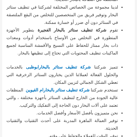
لدينا مجموعة من الخصائص المختلفة لشركتنا في تنظيف ستائر
البخار وتوفير فريق من المتخصصين للتخلص من البقع الملتصقة
في الستائر دون أي ضرر أو خسارة ممكنة.
تقوم
شركة تنظيف ستائر بالبخار الفجيرة
بتطوير الأجهزة
المتطورة في التخلص من الأوساخ باستخدام أدوات ومعدات
ذات بخار ممتاز للحفاظ على النسيج والأقمشة المناسبة لجميع
الماكينات تنظيف المحتويات التي تحتاج إلى تنظيفها بالبخار.
تتميز شركتنا
شركة تنظيف ستائر بالبخارابوظبى
بالخدمات
والحلول الفعالة لعملائنا الذين يختارون الستائر الزخرفية التي
تعطي الشكل الجمالي لتزيين المكان.
تستخدم شركتنا
شركة تنظيف ستائر بالبخارام القيوين
المنظفات
عالية الجودة من الخارج لتنظيف الستائر بأجهزة مختلفة ، والتي
تعتمد على آلات البخار دون الحاجة إلى التفكيك والتركيب.
نحن متميزون بأفضل الأسعار وأفضل الخدمات.
توفير العمالة الماهرة المدربة على أحدث التقنيات والتقنيات
الحديثة.
توفير الوقت للعملاء والحفاظ على وقته.